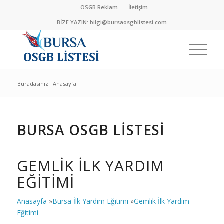
OSGB Reklam
İletişim
BİZE YAZIN:
bilgi@bursaosgblistesi.com
Buradasınız:
Anasayfa
BURSA OSGB LİSTESİ
GEMLIK İLK YARDIM
EĞITIMI
Anasayfa
»
Bursa İlk Yardım Eğitimi
»
Gemlik İlk Yardım
Eğitimi