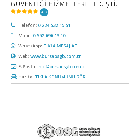
GÜVENLIĞI HIZMETLERI LTD. ŞTI.
4.8
Telefon:
0 224 532 15 51
Mobil:
0 552 696 13 10
WhatsApp:
TIKLA MESAJ AT
Web:
www.bursaosgb.com.tr
E-Posta:
info@bursaosgb.com.tr
Harita:
TIKLA KONUMUNU GÖR