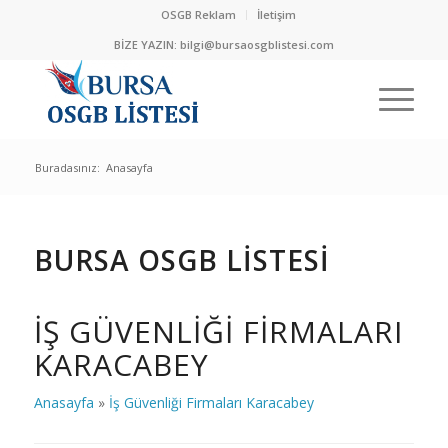
OSGB Reklam
İletişim
BİZE YAZIN:
bilgi@bursaosgblistesi.com
Buradasınız:
Anasayfa
BURSA OSGB LİSTESİ
İŞ GÜVENLIĞI FIRMALARI
KARACABEY
Anasayfa
»
İş Güvenliği Firmaları Karacabey