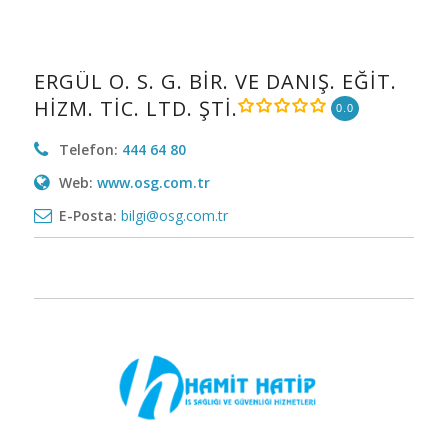
ERGÜL O. S. G. BİR. VE DANIŞ. EĞİT.
HİZM. TİC. LTD. ŞTİ.
0.0
Telefon:
444 64 80
Web:
www.osg.com.tr
E-Posta:
bilgi@osg.com.tr