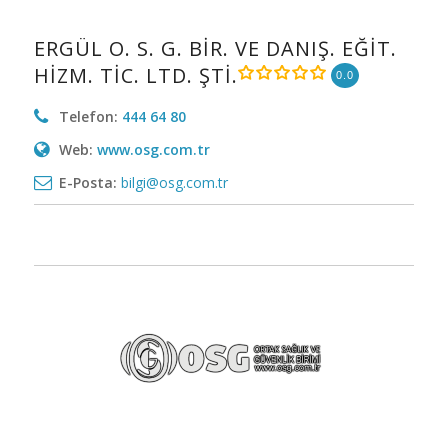
ERGÜL O. S. G. BİR. VE DANIŞ. EĞİT.
HİZM. TİC. LTD. ŞTİ.
0.0
Telefon:
444 64 80
Web:
www.osg.com.tr
E-Posta:
bilgi@osg.com.tr