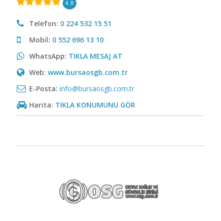
4.8
Telefon:
0 224 532 15 51
Mobil:
0 552 696 13 10
WhatsApp:
TIKLA MESAJ AT
Web:
www.bursaosgb.com.tr
E-Posta:
info@bursaosgb.com.tr
Harita:
TIKLA KONUMUNU GÖR