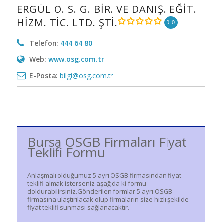
ERGÜL O. S. G. BİR. VE DANIŞ. EĞİT.
HİZM. TİC. LTD. ŞTİ.
0.0
Telefon:
444 64 80
Web:
www.osg.com.tr
E-Posta:
bilgi@osg.com.tr
Bursa OSGB Firmaları Fiyat
Teklifi Formu
Anlaşmalı olduğumuz 5 ayrı OSGB firmasından fiyat
teklifi almak isterseniz aşağıda ki formu
doldurabilirsiniz.Gönderilen formlar 5 ayrı OSGB
firmasına ulaştırılacak olup firmaların size hızlı şekilde
fiyat teklifi sunması sağlanacaktır.