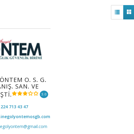
ÖNTEM O. S. G.
ANIŞ. SAN. VE
 ŞTİ.
3.0
 224 713 43 47
inegolyontemosgb.com
negolyontem@gmail.com