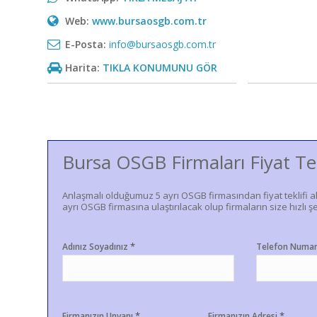
Web:
www.bursaosgb.com.tr
E-Posta:
info@bursaosgb.com.tr
Harita:
TIKLA KONUMUNU GÖR
Bursa OSGB Firmaları Fiyat Te
Anlaşmalı olduğumuz 5 ayrı OSGB firmasından fiyat teklifi a
ayrı OSGB firmasına ulaştırılacak olup firmaların size hızlı şe
*
Adınız Soyadınız
Telefon Numa
*
*
Firmanızın Unvanı
Firmanızın Adresi