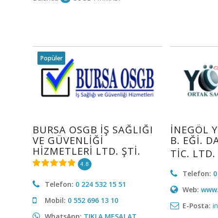
Popüler
BURSA OSGB İŞ SAĞLIĞI
İNEGÖL Y
VE GÜVENLIĞI
B. EĞİ. D
HIZMETLERI LTD. ŞTI.
TİC. LTD.
4.8
Telefon:
0
Telefon:
0 224 532 15 51
Web:
www.
Mobil:
0 552 696 13 10
E-Posta:
i
WhatsApp:
TIKLA MESAJ AT