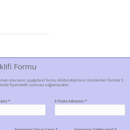
klifi Formu
lmak isterseniz aşağıda ki formu doldurabilirsiniz.Gönderilen formlar 5
kilde fiyat teklifi sunması sağlanacaktır.
*
*
ranız
E-Posta Adresiniz
*
*
Firmanızın Çalışan Sayısı
Firmanızın Tehlike Sınıfı