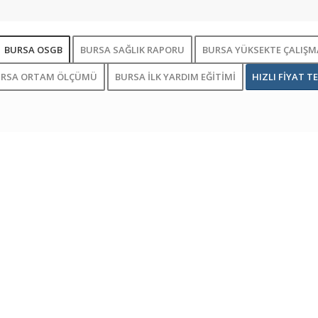
BURSA OSGB
BURSA SAĞLIK RAPORU
BURSA YÜKSEKTE ÇALIŞMA
URSA ORTAM ÖLÇÜMÜ
BURSA İLK YARDIM EĞİTİMİ
HIZLI FİYAT TE