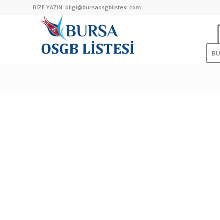
BİZE YAZIN:
bilgi@bursaosgblistesi.com
B