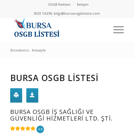
OSGB Reklam
İletişim
BİZE YAZIN:
bilgi@bursaosgblistesi.com
Buradasınız:
Anasayfa
BURSA OSGB LİSTESİ
BURSA OSGB İŞ SAĞLIĞI VE
GÜVENLIĞI HIZMETLERI LTD. ŞTI.
4.8