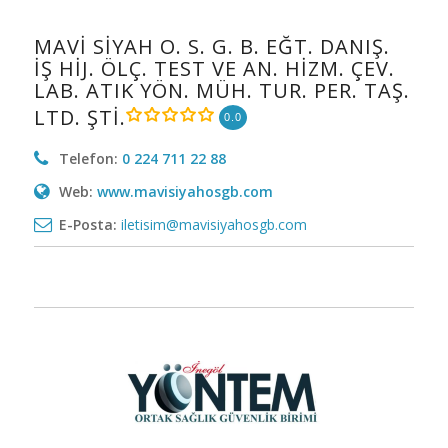
MAVİ SİYAH O. S. G. B. EĞT. DANIŞ.
İŞ HİJ. ÖLÇ. TEST VE AN. HİZM. ÇEV.
LAB. ATIK YÖN. MÜH. TUR. PER. TAŞ.
LTD. ŞTİ.
0.0
Telefon:
0 224 711 22 88
Web:
www.mavisiyahosgb.com
E-Posta:
iletisim@mavisiyahosgb.com