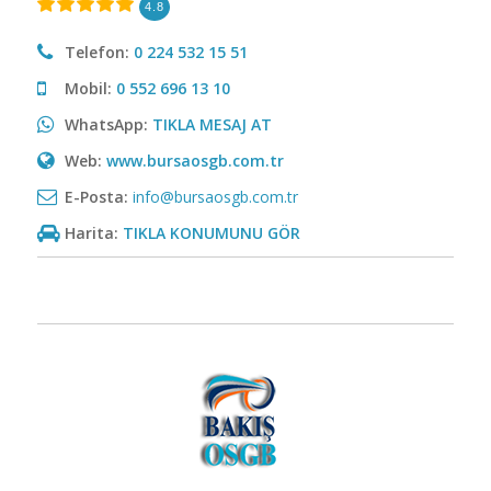
4.8
Telefon:
0 224 532 15 51
Mobil:
0 552 696 13 10
WhatsApp:
TIKLA MESAJ AT
Web:
www.bursaosgb.com.tr
E-Posta:
info@bursaosgb.com.tr
Harita:
TIKLA KONUMUNU GÖR