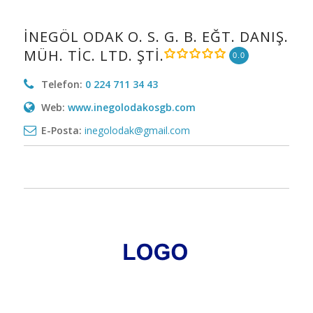
İNEGÖL ODAK O. S. G. B. EĞT. DANIŞ.
MÜH. TİC. LTD. ŞTİ.
0.0
Telefon:
0 224 711 34 43
Web:
www.inegolodakosgb.com
E-Posta:
inegolodak@gmail.com