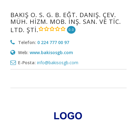
BAKIŞ O. S. G. B. EĞT. DANIŞ. ÇEV.
MÜH. HİZM. MOB. İNŞ. SAN. VE TİC.
LTD. ŞTİ.
0.0
Telefon:
0 224 777 00 97
Web:
www.bakisosgb.com
E-Posta:
info@bakisosgb.com