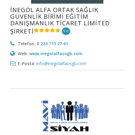
İNEGÖL ALFA ORTAK SAĞLIK
GÜVENLİK BİRİMİ EĞİTİM
DANIŞMANLIK TİCARET LİMİTED
ŞİRKETİ
5.0
Telefon:
0 224 715 27 61
Web:
www.inegolalfaosgb.com
E-Posta:
info@inegolalfaosgb.com