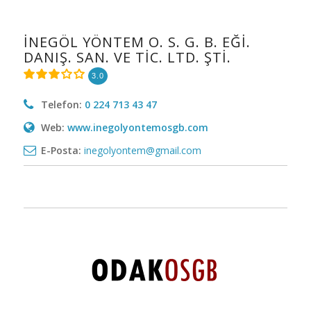
İNEGÖL YÖNTEM O. S. G. B. EĞİ.
DANIŞ. SAN. VE TİC. LTD. ŞTİ.
3.0
Telefon:
0 224 713 43 47
Web:
www.inegolyontemosgb.com
E-Posta:
inegolyontem@gmail.com