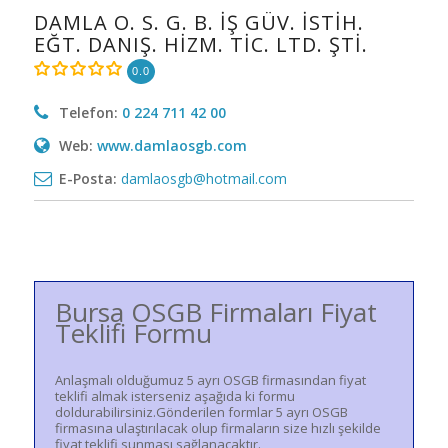
DAMLA O. S. G. B. İŞ GÜV. İSTİH.
EĞT. DANIŞ. HİZM. TİC. LTD. ŞTİ.
0.0
Telefon:
0 224 711 42 00
Web:
www.damlaosgb.com
E-Posta:
damlaosgb@hotmail.com
Bursa OSGB Firmaları Fiyat
Teklifi Formu
Anlaşmalı olduğumuz 5 ayrı OSGB firmasından fiyat
teklifi almak isterseniz aşağıda ki formu
doldurabilirsiniz.Gönderilen formlar 5 ayrı OSGB
firmasına ulaştırılacak olup firmaların size hızlı şekilde
fiyat teklifi sunması sağlanacaktır.