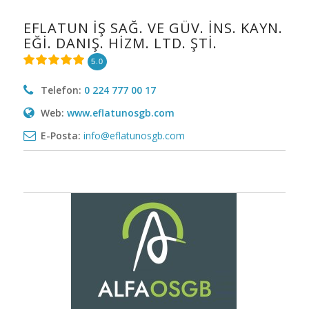
EFLATUN İŞ SAĞ. VE GÜV. İNS. KAYN.
EĞİ. DANIŞ. HİZM. LTD. ŞTİ.
5.0
Telefon:
0 224 777 00 17
Web:
www.eflatunosgb.com
E-Posta:
info@eflatunosgb.com