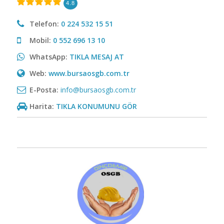
4.8
Telefon:
0 224 532 15 51
Mobil:
0 552 696 13 10
WhatsApp:
TIKLA MESAJ AT
Web:
www.bursaosgb.com.tr
E-Posta:
info@bursaosgb.com.tr
Harita:
TIKLA KONUMUNU GÖR