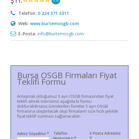
ŞTİ.
0.0
Telefon:
0 224 371 3311
Web:
www.burtemosgb.com
E-Posta:
info@burtemosgb.com
Bursa OSGB Firmaları Fiyat
Teklifi Formu
Anlaşmalı olduğumuz 5 ayrı OSGB firmasından fiyat
teklifi almak isterseniz aşağıda ki formu
doldurabilirsiniz.Gönderilen formlar 5 ayrı OSGB
firmasına ulaştırılacak olup firmaların size hızlı şekilde
fiyat teklifi sunması sağlanacaktır.
*
Telefon
E-Posta Adresiniz
Adınız Soyadınız
*
*
Numaranız