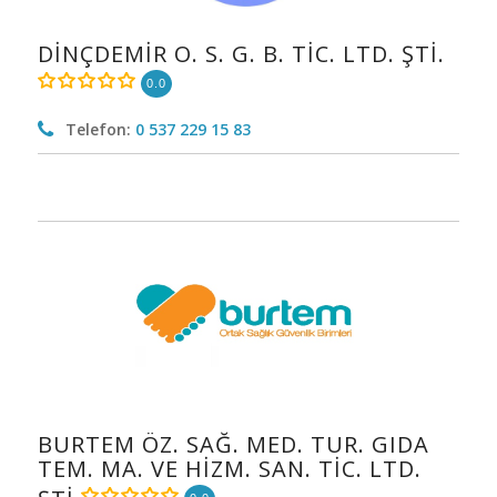
DİNÇDEMİR O. S. G. B. TİC. LTD. ŞTİ.
0.0
Telefon:
0 537 229 15 83
BURTEM ÖZ. SAĞ. MED. TUR. GIDA
TEM. MA. VE HİZM. SAN. TİC. LTD.