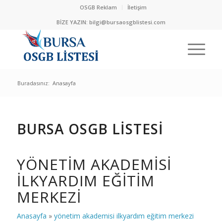
OSGB Reklam
İletişim
BİZE YAZIN:
bilgi@bursaosgblistesi.com
Buradasınız:
Anasayfa
BURSA OSGB LİSTESİ
YÖNETIM AKADEMISI
ILKYARDIM EĞITIM
MERKEZI
Anasayfa
»
yönetim akademisi ilkyardım eğitim merkezi