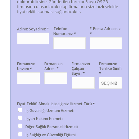
doldurabilirsiniz.Gönderilen formlar 5 ayrı OSGB
firmasına ulaştırılacak olup firmaların size hızlı şekilde
fiyat teklifi sunması sağlanacaktır.
*
Telefon
E-Posta Adresiniz
Adınız Soyadınız
*
*
Numaranız
Firmanızın
Firmanızın
Firmanızın
Firmanızın
*
*
Çalışan
Tehlike Sınıfı
Unvanı
Adresi
*
*
Sayısı
*
Fiyat Teklifi Almak İstediğiniz Hizmet Türü
İş Güvenliği Uzmanı Hizmeti
İşyeri Hekimi Hizmeti
Diğer Sağlık Personeli Hizmeti
İş Sağlığı ve Güvenliği Eğitimi