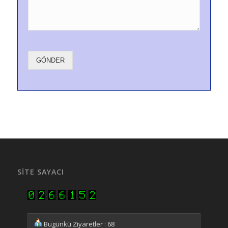
GÖNDER
SITE SAYACI
Bugünkü Ziyaretler : 68