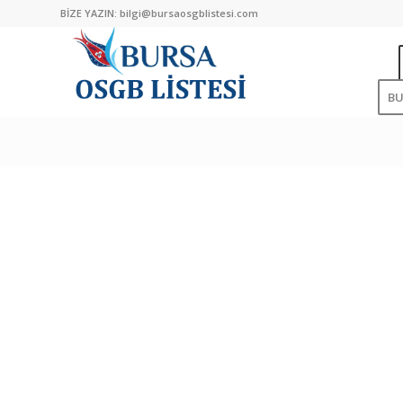
BİZE YAZIN:
bilgi@bursaosgblistesi.com
B