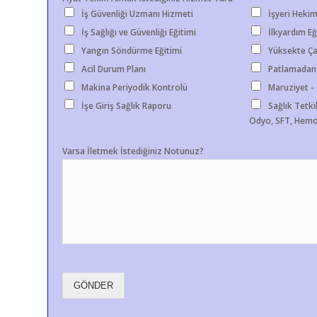
İş Güvenliği Uzmanı Hizmeti
İşyeri Hekim
İş Sağlığı ve Güvenliği Eğitimi
İlkyardım Eğ
Yangın Söndürme Eğitimi
Yüksekte Ça
Acil Durum Planı
Patlamadan
Makina Periyodik Kontrolü
Maruziyet 
İşe Giriş Sağlık Raporu
Sağlık Tetkik
Odyo, SFT, Hemo
Varsa İletmek İstediğiniz Notunuz?
GÖNDER