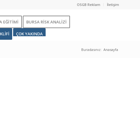
OSGB Reklam
İletişim
 EĞİTİMİ
BURSA RİSK ANALİZİ
KLİFİ
ÇOK YAKINDA
Buradasınız:
Anasayfa