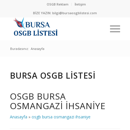
OSGB Reklam
İletişim
BİZE YAZIN:
bilgi@bursaosgblistesi.com
Buradasınız:
Anasayfa
BURSA OSGB LİSTESİ
OSGB BURSA
OSMANGAZI IHSANIYE
Anasayfa
»
osgb bursa osmangazi ihsaniye