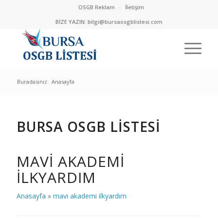
OSGB Reklam
İletişim
BİZE YAZIN:
bilgi@bursaosgblistesi.com
Buradasınız:
Anasayfa
BURSA OSGB LİSTESİ
MAVI AKADEMI
ILKYARDIM
Anasayfa
»
mavi akademi ilkyardım