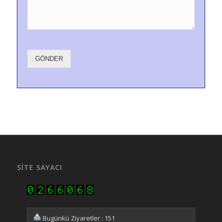
GÖNDER
SITE SAYACI
Bugünkü Ziyaretler : 151