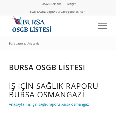
OSGB Reklam
İletişim
BİZE YAZIN:
bilgi@bursaosgblistesi.com
Buradasınız:
Anasayfa
BURSA OSGB LİSTESİ
IŞ IÇIN SAĞLIK RAPORU
BURSA OSMANGAZI
Anasayfa
»
iş için sağlık raporu bursa osmangazi