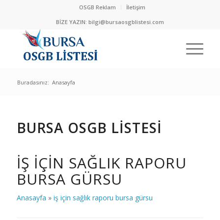
OSGB Reklam
İletişim
BİZE YAZIN:
bilgi@bursaosgblistesi.com
Buradasınız:
Anasayfa
BURSA OSGB LİSTESİ
IŞ IÇIN SAĞLIK RAPORU
BURSA GÜRSU
Anasayfa
»
iş için sağlık raporu bursa gürsu