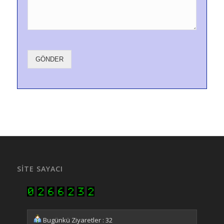
GÖNDER
SITE SAYACI
Bugünkü Ziyaretler : 32