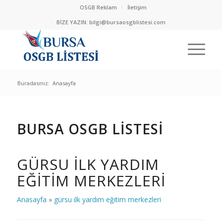
OSGB Reklam
İletişim
BİZE YAZIN:
bilgi@bursaosgblistesi.com
Buradasınız:
Anasayfa
BURSA OSGB LİSTESİ
GÜRSU ILK YARDIM
EĞITIM MERKEZLERI
Anasayfa
»
gürsu ilk yardım eğitim merkezleri