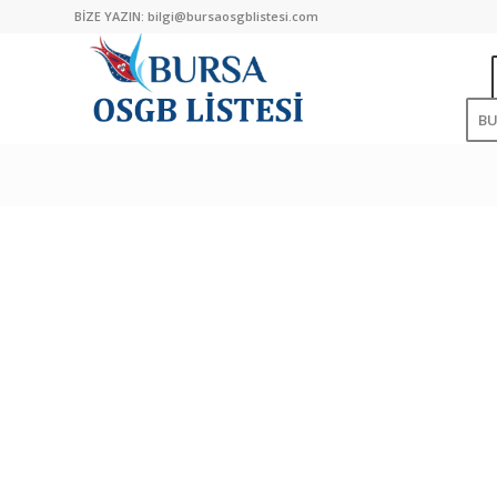
BİZE YAZIN:
bilgi@bursaosgblistesi.com
B