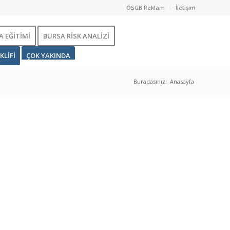
OSGB Reklam
İletişim
 EĞİTİMİ
BURSA RİSK ANALİZİ
KLİFİ
ÇOK YAKINDA
Buradasınız:
Anasayfa