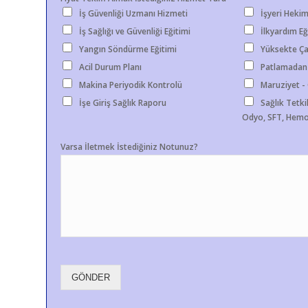
İş Güvenliği Uzmanı Hizmeti
İşyeri Hekim
İş Sağlığı ve Güvenliği Eğitimi
İlkyardım Eğ
Yangın Söndürme Eğitimi
Yüksekte Ça
Acil Durum Planı
Patlamadan
Makina Periyodik Kontrolü
Maruziyet 
İşe Giriş Sağlık Raporu
Sağlık Tetkik
Odyo, SFT, Hemo
Varsa İletmek İstediğiniz Notunuz?
GÖNDER