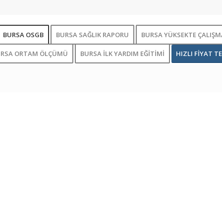
BURSA OSGB
BURSA SAĞLIK RAPORU
BURSA YÜKSEKTE ÇALIŞMA
URSA ORTAM ÖLÇÜMÜ
BURSA İLK YARDIM EĞİTİMİ
HIZLI FİYAT TE