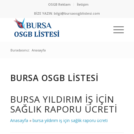
OSGB Reklam
İletişim
BİZE YAZIN:
bilgi@bursaosgblistesi.com
Buradasınız:
Anasayfa
BURSA OSGB LİSTESİ
BURSA YILDIRIM IŞ IÇIN
SAĞLIK RAPORU ÜCRETI
Anasayfa
»
bursa yıldırım iş için sağlık raporu ücreti