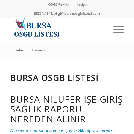
OSGB Reklam
İletişim
BİZE YAZIN:
bilgi@bursaosgblistesi.com
Buradasınız:
Anasayfa
BURSA OSGB LİSTESİ
BURSA NILÜFER IŞE GIRIŞ
SAĞLIK RAPORU
NEREDEN ALINIR
Anasayfa
»
bursa nilüfer işe giriş sağlık raporu nereden