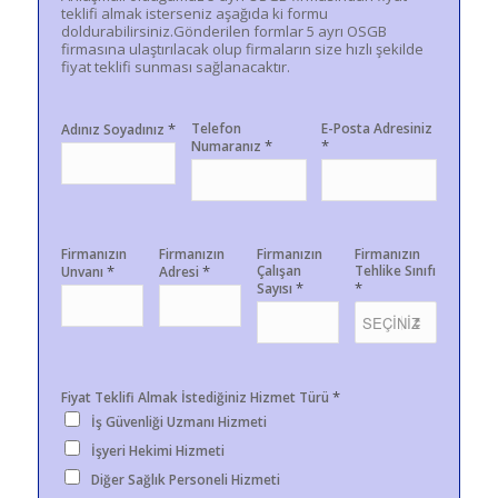
teklifi almak isterseniz aşağıda ki formu
doldurabilirsiniz.Gönderilen formlar 5 ayrı OSGB
firmasına ulaştırılacak olup firmaların size hızlı şekilde
fiyat teklifi sunması sağlanacaktır.
*
Telefon
E-Posta Adresiniz
Adınız Soyadınız
*
*
Numaranız
Firmanızın
Firmanızın
Firmanızın
Firmanızın
*
*
Çalışan
Tehlike Sınıfı
Unvanı
Adresi
*
*
Sayısı
*
Fiyat Teklifi Almak İstediğiniz Hizmet Türü
İş Güvenliği Uzmanı Hizmeti
İşyeri Hekimi Hizmeti
Diğer Sağlık Personeli Hizmeti