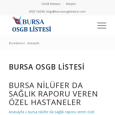
OSGB Reklam
İletişim
BİZE YAZIN:
bilgi@bursaosgblistesi.com
Buradasınız:
Anasayfa
BURSA OSGB LİSTESİ
BURSA NILÜFER DA
SAĞLIK RAPORU VEREN
ÖZEL HASTANELER
Anasayfa
»
bursa nilüfer da sağlık raporu veren özel