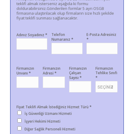
teklifi almak isterseniz aşağıda ki formu
doldurabilirsiniz.Gönderilen formlar 5 ayrı OSGB
firmasına ulaştırılacak olup firmaların size hızlı şekilde
fiyat teklifi sunması sağlanacaktır.
*
Telefon
E-Posta Adresiniz
Adınız Soyadınız
*
*
Numaranız
Firmanızın
Firmanızın
Firmanızın
Firmanızın
*
*
Çalışan
Tehlike Sınıfı
Unvanı
Adresi
*
*
Sayısı
*
Fiyat Teklifi Almak İstediğiniz Hizmet Türü
İş Güvenliği Uzmanı Hizmeti
İşyeri Hekimi Hizmeti
Diğer Sağlık Personeli Hizmeti