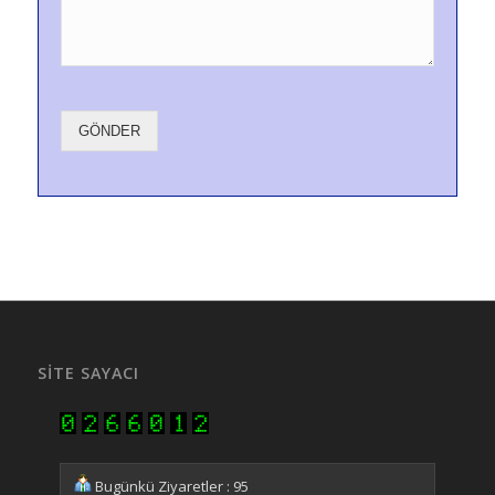
GÖNDER
SITE SAYACI
Bugünkü Ziyaretler : 95