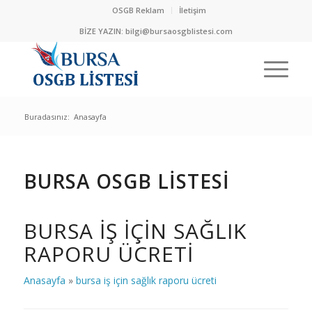
OSGB Reklam
İletişim
BİZE YAZIN:
bilgi@bursaosgblistesi.com
Buradasınız:
Anasayfa
BURSA OSGB LİSTESİ
BURSA IŞ IÇIN SAĞLIK
RAPORU ÜCRETI
Anasayfa
»
bursa iş için sağlık raporu ücreti