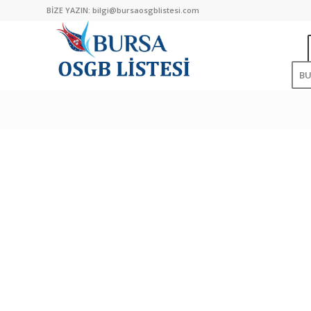
BİZE YAZIN:
bilgi@bursaosgblistesi.com
B