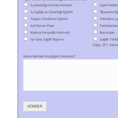
İş Güvenliği Uzmanı Hizmeti
İşyeri Hekim
İş Sağlığı ve Güvenliği Eğitimi
İlkyardım Eğ
Yangın Söndürme Eğitimi
Yüksekte Ça
Acil Durum Planı
Patlamadan
Makina Periyodik Kontrolü
Maruziyet 
İşe Giriş Sağlık Raporu
Sağlık Tetkik
Odyo, SFT, Hemo
Varsa İletmek İstediğiniz Notunuz?
GÖNDER