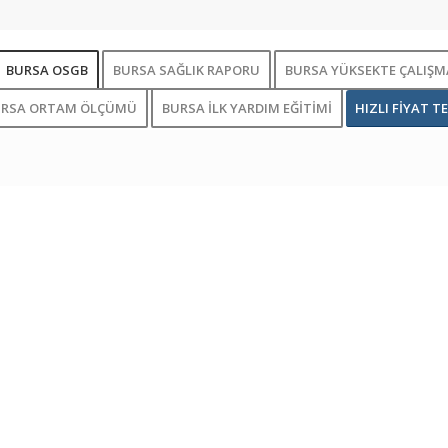
BURSA OSGB
BURSA SAĞLIK RAPORU
BURSA YÜKSEKTE ÇALIŞMA
URSA ORTAM ÖLÇÜMÜ
BURSA İLK YARDIM EĞİTİMİ
HIZLI FİYAT TE