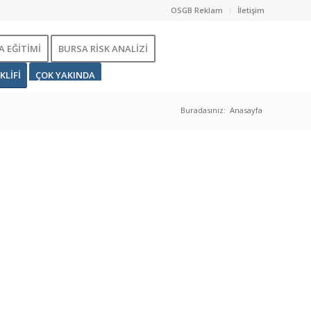
OSGB Reklam
İletişim
 EĞİTİMİ
BURSA RİSK ANALİZİ
KLİFİ
ÇOK YAKINDA
Buradasınız:
Anasayfa