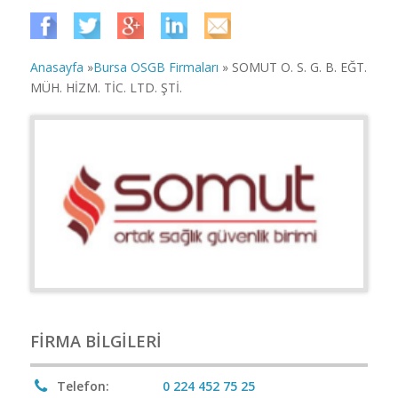
Anasayfa
»
Bursa OSGB Firmaları
» SOMUT O. S. G. B. EĞT.
MÜH. HİZM. TİC. LTD. ŞTİ.
FIRMA BILGILERI
Telefon:
0 224 452 75 25