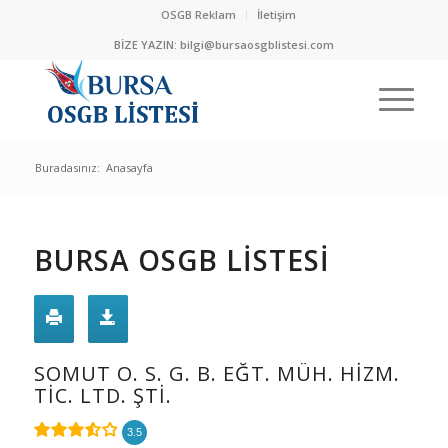
OSGB Reklam
İletişim
BİZE YAZIN:
bilgi@bursaosgblistesi.com
Buradasınız:
Anasayfa
BURSA OSGB LİSTESİ
SOMUT O. S. G. B. EĞT. MÜH. HİZM.
TİC. LTD. ŞTİ.
3.5