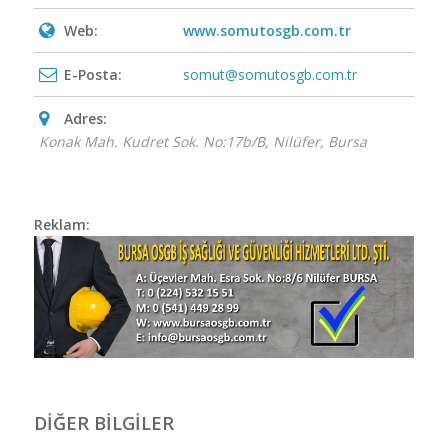
Web:
www.somutosgb.com.tr
E-Posta:
somut@somutosgb.com.tr
Adres:
Konak Mah. Kudret Sok. No:17b/B
,
Nilüfer, Bursa
Reklam:
BİZİMLE İLETİŞİME
GEÇİN
DİĞER BİLGİLER