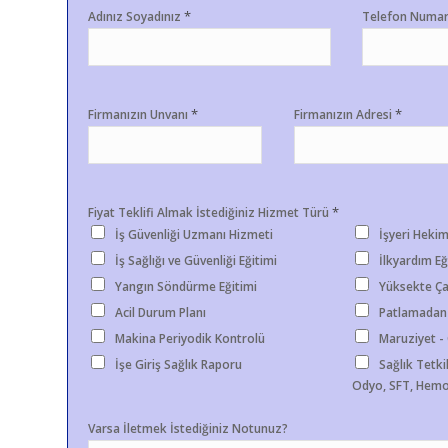
*
Adınız Soyadınız
Telefon Numa
*
*
Firmanızın Unvanı
Firmanızın Adresi
*
Fiyat Teklifi Almak İstediğiniz Hizmet Türü
İş Güvenliği Uzmanı Hizmeti
İşyeri Hekim
İş Sağlığı ve Güvenliği Eğitimi
İlkyardım Eğ
Yangın Söndürme Eğitimi
Yüksekte Ça
Acil Durum Planı
Patlamadan
Makina Periyodik Kontrolü
Maruziyet 
İşe Giriş Sağlık Raporu
Sağlık Tetkik
Odyo, SFT, Hemo
Varsa İletmek İstediğiniz Notunuz?