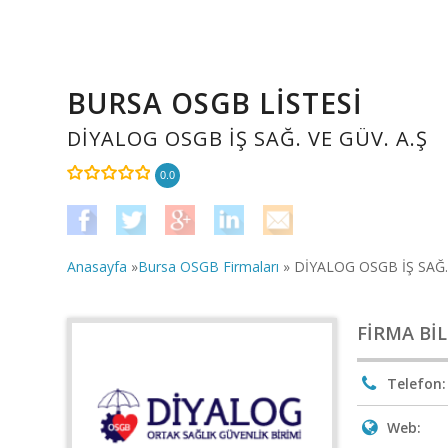
BURSA OSGB LİSTESİ
DİYALOG OSGB İŞ SAĞ. VE GÜV. A.Ş
0.0
Anasayfa
»
Bursa OSGB Firmaları
» DİYALOG OSGB İŞ SAĞ. 
FIRMA BIL
Telefon:
Web: