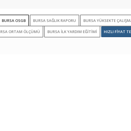
BURSA OSGB
BURSA SAĞLIK RAPORU
BURSA YÜKSEKTE ÇALIŞMA
URSA ORTAM ÖLÇÜMÜ
BURSA İLK YARDIM EĞİTİMİ
HIZLI FİYAT TE