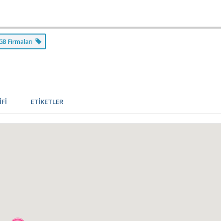
GB Firmaları
İFİ
ETİKETLER