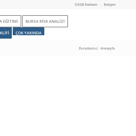
OSGB Reklam
İletişim
 EĞİTİMİ
BURSA RİSK ANALİZİ
KLİFİ
ÇOK YAKINDA
Buradasınız:
Anasayfa