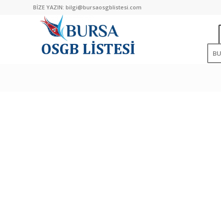
BİZE YAZIN:
bilgi@bursaosgblistesi.com
B