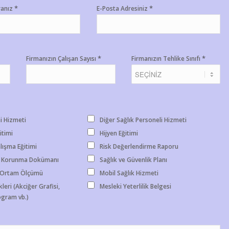
*
*
ranız
E-Posta Adresiniz
*
*
Firmanızın Çalışan Sayısı
Firmanızın Tehlike Sınıfı
i Hizmeti
Diğer Sağlık Personeli Hizmeti
itimi
Hijyen Eğitimi
lışma Eğitimi
Risk Değerlendirme Raporu
 Korunma Dokümanı
Sağlık ve Güvenlik Planı
- Ortam Ölçümü
Mobil Sağlık Hizmeti
leri (Akciğer Grafisi,
Mesleki Yeterlilik Belgesi
gram vb.)