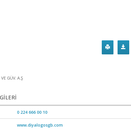
VE GÜV. A.Ş
GILERI
0 224 666 00 10
www.diyalogosgb.com