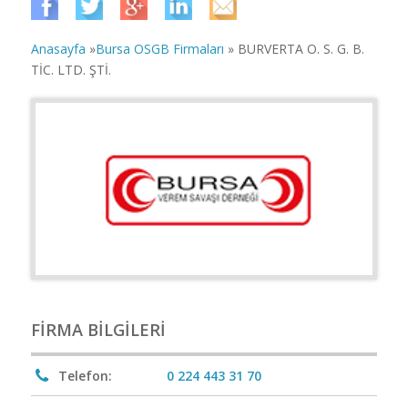
Anasayfa
»
Bursa OSGB Firmaları
» BURVERTA O. S. G. B.
TİC. LTD. ŞTİ.
FIRMA BILGILERI
Telefon:
0 224 443 31 70