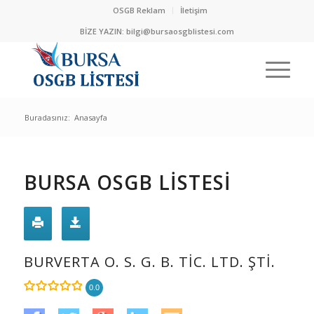
OSGB Reklam
İletişim
BİZE YAZIN:
bilgi@bursaosgblistesi.com
Buradasınız:
Anasayfa
BURSA OSGB LİSTESİ
BURVERTA O. S. G. B. TİC. LTD. ŞTİ.
0.0