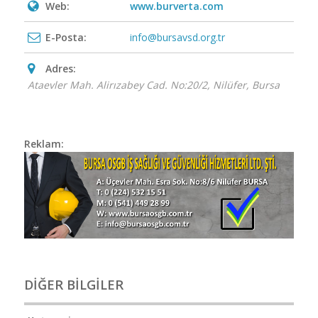
Web:
www.burverta.com
E-Posta:
info@bursavsd.org.tr
Adres:
Ataevler Mah. Alirızabey Cad. No:20/2
,
Nilüfer, Bursa
Reklam:
BİZİMLE İLETİŞİME
GEÇİN
DİĞER BİLGİLER