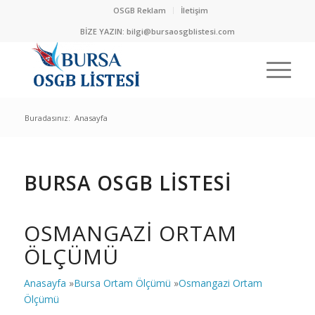
OSGB Reklam
İletişim
BİZE YAZIN:
bilgi@bursaosgblistesi.com
Buradasınız:
Anasayfa
BURSA OSGB LİSTESİ
OSMANGAZI ORTAM
ÖLÇÜMÜ
Anasayfa
»
Bursa Ortam Ölçümü
»
Osmangazi Ortam
Ölçümü