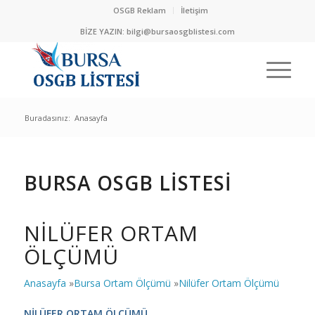
OSGB Reklam
İletişim
BİZE YAZIN:
bilgi@bursaosgblistesi.com
Buradasınız:
Anasayfa
BURSA OSGB LİSTESİ
NILÜFER ORTAM
ÖLÇÜMÜ
Anasayfa
»
Bursa Ortam Ölçümü
»
Nilüfer Ortam Ölçümü
NİLÜFER ORTAM ÖLÇÜMÜ