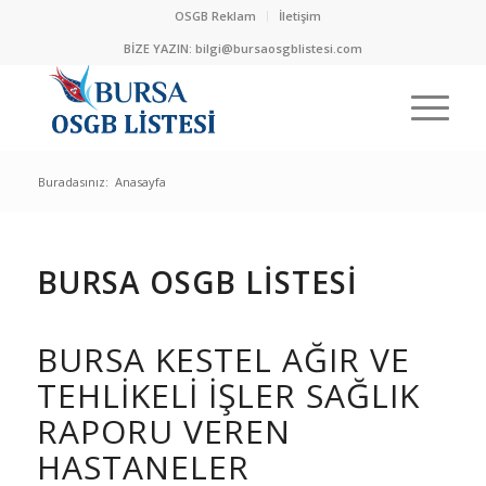
OSGB Reklam
İletişim
BİZE YAZIN:
bilgi@bursaosgblistesi.com
Buradasınız:
Anasayfa
BURSA OSGB LİSTESİ
BURSA KESTEL AĞIR VE
TEHLIKELI IŞLER SAĞLIK
RAPORU VEREN
HASTANELER