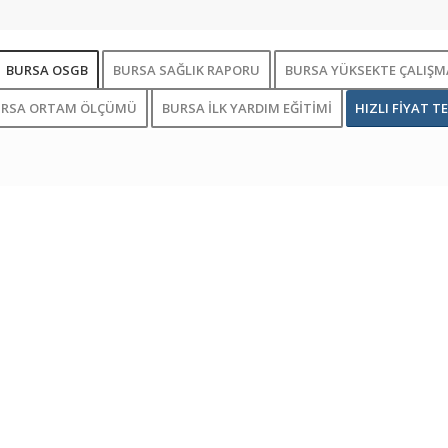
BURSA OSGB
BURSA SAĞLIK RAPORU
BURSA YÜKSEKTE ÇALIŞMA
URSA ORTAM ÖLÇÜMÜ
BURSA İLK YARDIM EĞİTİMİ
HIZLI FİYAT TE