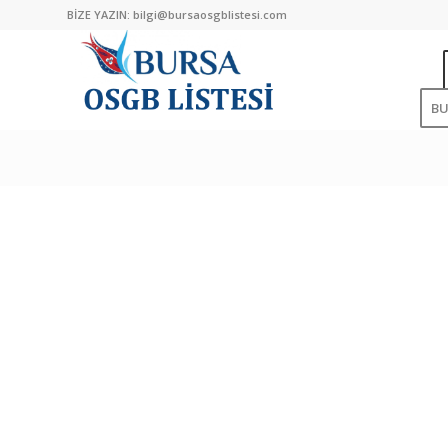
BİZE YAZIN:
bilgi@bursaosgblistesi.com
B