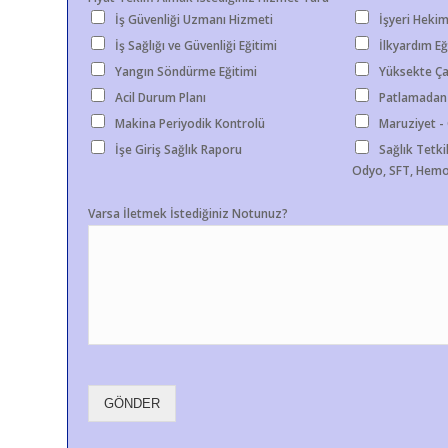
İş Güvenliği Uzmanı Hizmeti
İşyeri Hekim
İş Sağlığı ve Güvenliği Eğitimi
İlkyardım Eğ
Yangın Söndürme Eğitimi
Yüksekte Ça
Acil Durum Planı
Patlamadan
Makina Periyodik Kontrolü
Maruziyet 
İşe Giriş Sağlık Raporu
Sağlık Tetkik
Odyo, SFT, Hemo
Varsa İletmek İstediğiniz Notunuz?
GÖNDER